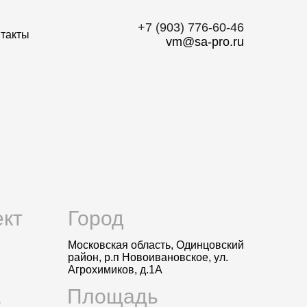
‭+7 (903) 776-60-46‬
такты
vm@sa-pro.ru
кт
Город
Московская область, Одинцовский
район, р.п Новоивановское, ул.
Агрохимиков, д.1А
а
Площадь