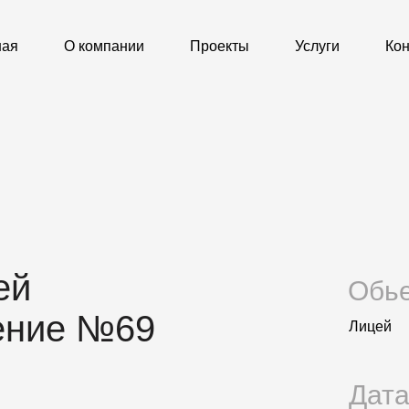
ная
О компании
Проекты
Услуги
Кон
ей
Обье
ение №69
Лицей
Дат